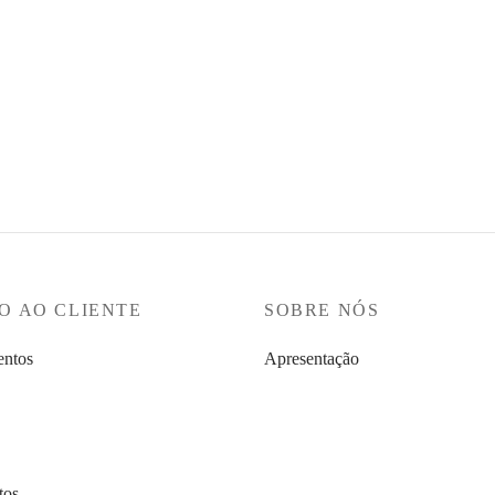
BACCUS – Camisa Lisa Slim Fi
OF PORCHES – Camisola
€
69,90
vento com capuz
Ver opções
9
ções
O AO CLIENTE
SOBRE NÓS
ntos
Apresentação
tos