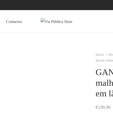
s
Contactos
Início
/
Ho
decote redo
GANT
malh
em l
€
139,90