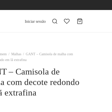
Iniciar sessão
mem
/
Malhas
/
GANT – Camisola de malha com
ndo em lã extrafina
 – Camisola de
a com decote redondo
ã extrafina