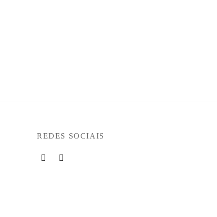
t
VICTORIA – Sapatilha
€
99,90
Ver opções
REDES SOCIAIS