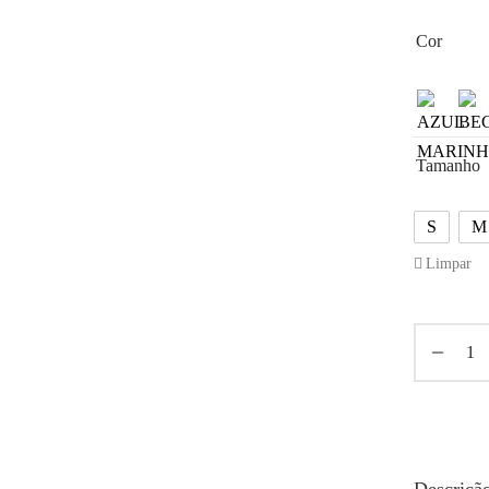
Cor
Tamanho
S
M
Limpar
Descriçã