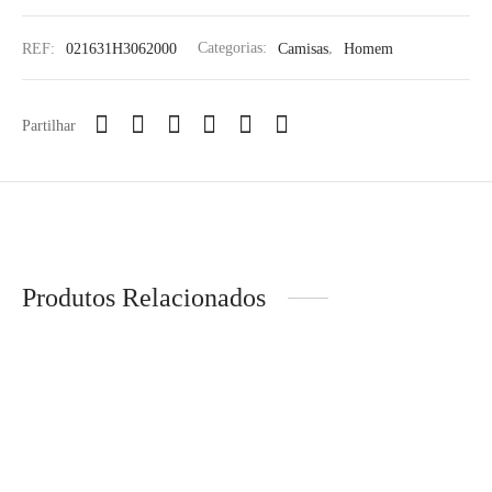
REF:
021631H3062000
Categorias:
Camisas
,
Homem
Partilhar
Produtos Relacionados
VICTORIA – Sapatilha
€
99,90
LION OF PORCHES –