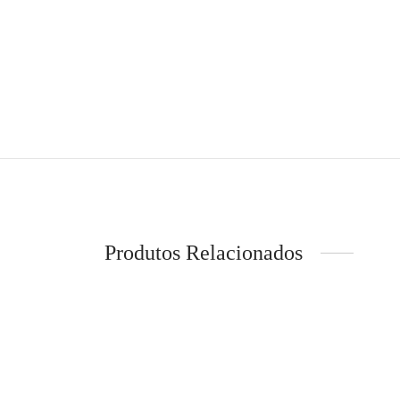
Produtos Relacionados
-
10
DECENIO – Blusão corta-vento
GANT –
revesível
Windch