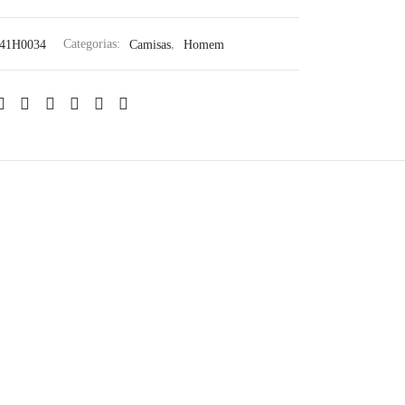
241H0034
Categorias:
Camisas
,
Homem
GANT – Camisa em popeline
regular fit