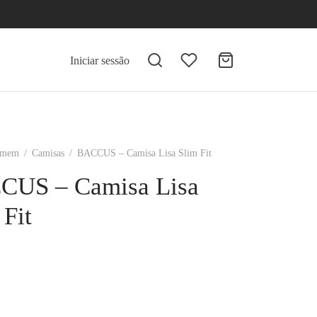
Iniciar sessão
mem
/
Camisas
/
BACCUS – Camisa Lisa Slim Fit
CUS – Camisa Lisa
 Fit