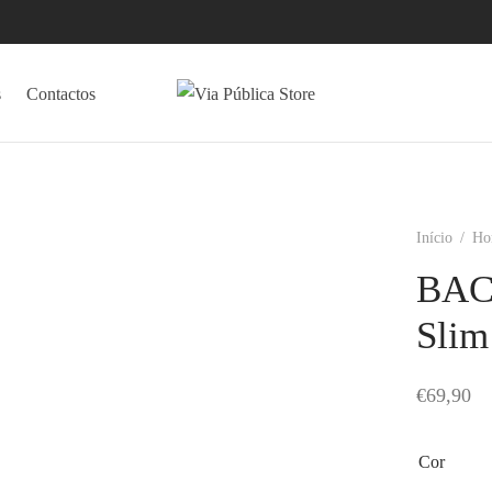
s
Contactos
Início
/
Ho
BAC
Slim
€
69,90
Cor