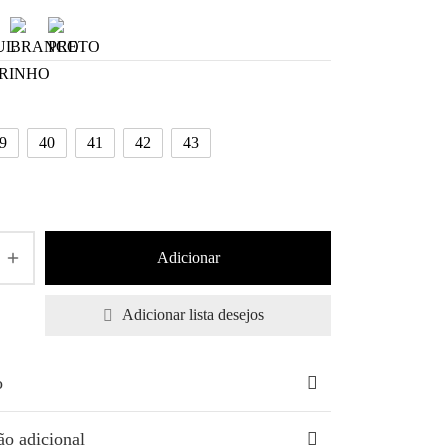
9
40
41
42
43
Adicionar
Adicionar lista desejos
o
ão adicional