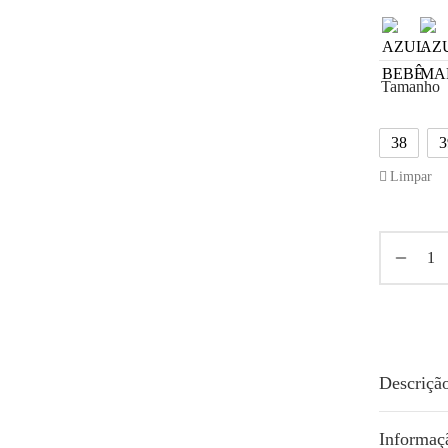
Tamanho
38
3
Limpar
Descriçã
Informaç