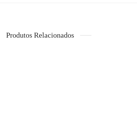
Produtos Relacionados
-
20
%
LEVI´S® – Blusão jeans
Price
€
103,92
–
€
129,90
range:
LION OF PORCHES – T-
shirt com flores e detalhe de
€103,92
missangas
through
€
79,99
€129,90
-
30
%