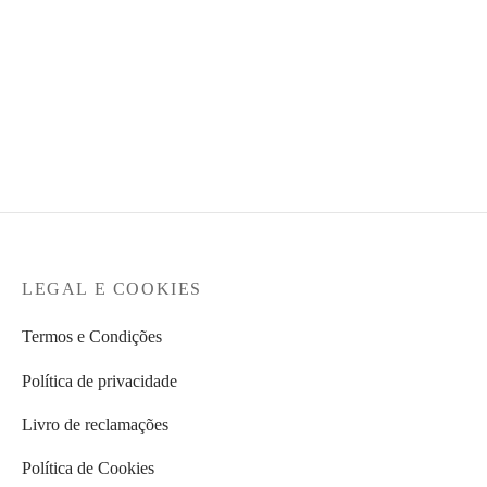
ONLY – Blusão gola
subida
GANT – Sapatilha Nylon
dusty green
O
O
€
49,99
€
35,00
preço
preço
€
119,95
original
atual é:
era:
€35,00.
€49,99.
LEGAL E COOKIES
Termos e Condições
Política de privacidade
Livro de reclamações
Política de Cookies