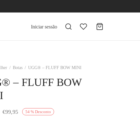
Iniciar sessão
lher
/
Botas
/
UGG® – FLUFF BOW MINI
® – FLUFF BOW
I
O preço
O
€
99,95
54
%
Desconto
original
preço
era:
atual é:
€219,00.
€99,95.