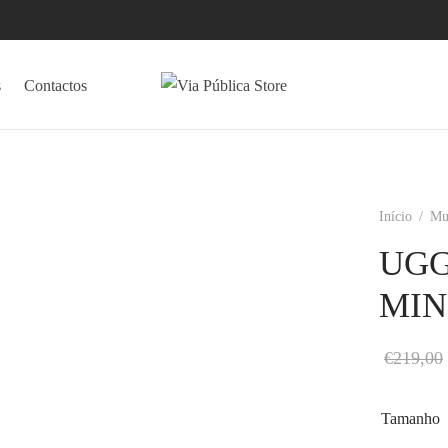
s
Contactos
Início
/
Mu
UGG
MIN
€
219,00
Tamanho