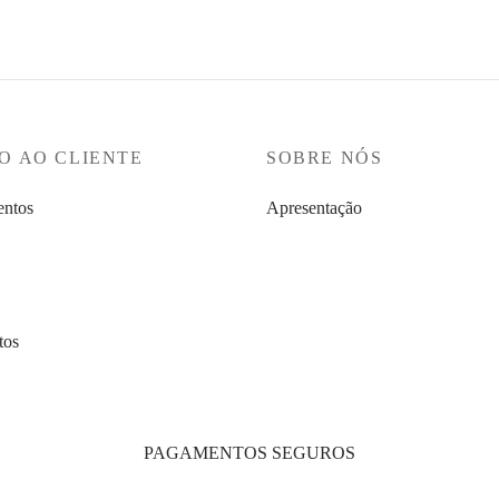
era:
€27,99.
through
€39,99.
€129,90
O AO CLIENTE
SOBRE NÓS
ntos
Apresentação
tos
PAGAMENTOS SEGUROS