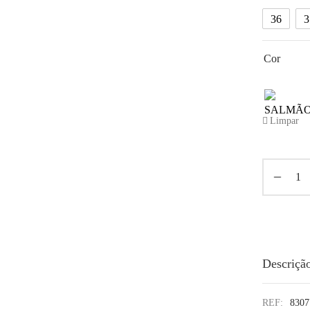
36
3
Cor
Limpar
Descriçã
REF:
8307