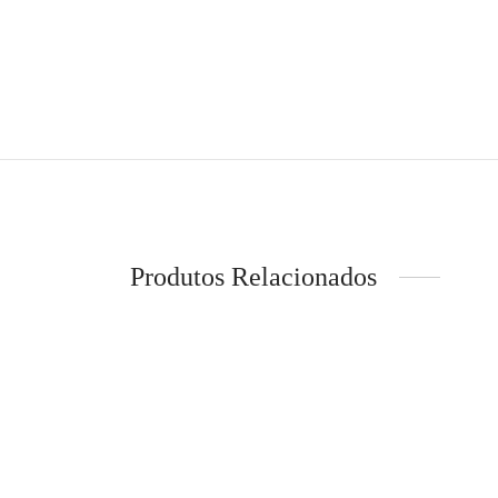
Produtos Relacionados
-
30
JJXX –
LION OF PORCHES – Saia com
€
39,9
folhos
Ver op
€
159,99