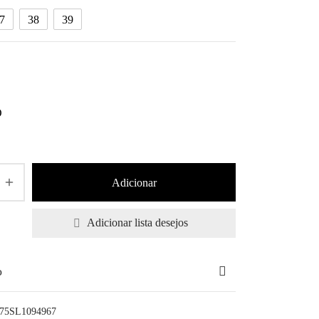
7
38
39
Adicionar
Adicionar lista desejos
o
75SL1094967