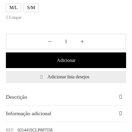
M/L
S/M
Limpar
Adicionar
Adicionar lista desejos
Descrição
Informação adicional
REF:
021441SCLP007558