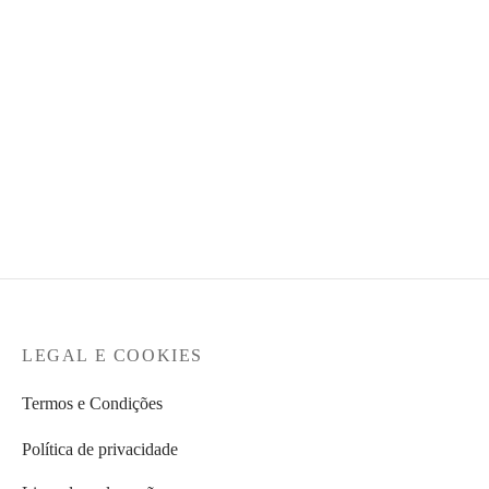
original
preço
original
preço
era:
atual é:
era:
atual é:
€109,90.
€49,95.
€129,90.
€64,95.
MERRELL – Sapatilha -
LION OF PORCHES –
Mosab Speed 2 Sport
Saia com folhos
Mulher
€
159,99
€
129,95
LEGAL E COOKIES
Termos e Condições
Política de privacidade