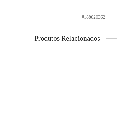
#188820362
Produtos Relacionados
-
60
GANT – Sapatilha – Camurça
UGG® –
€
129,95
Patchw
Ver opções
€
249,
Ver op