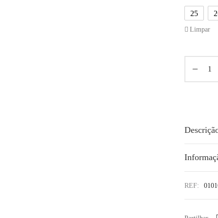
25
2
Limpar
Descriçã
Informaç
REF:
0101
Partilhar