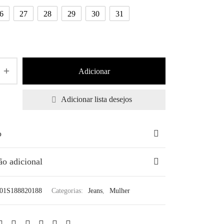
6
27
28
29
30
31
€99,00.
Adicionar
Adicionar lista desejos
o
ão adicional
01S188820188
Categorias:
Jeans
,
Mulher