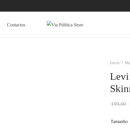
s
Contactos
Início
/
Mu
Levi
Skin
€
99,00
Tamanho