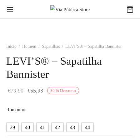
Início
/
Homem
/
Sapatilhas
/
LEVI’S® – Sapatilha Bannister
LEVI’S® – Sapatilha
Bannister
O
O
€
79,90
€
55,93
30
%
Desconto
preço
preço
original
atual é:
Tamanho
era:
€55,93.
39
40
41
42
43
44
€79,90.