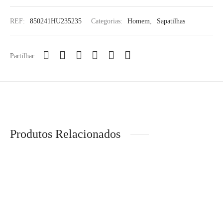
REF:
850241HU235235
Categorias:
Homem
,
Sapatilhas
Partilhar
Produtos Relacionados
-
10
%
Levi’s® – 511™ Slim Fit
Jeans
LION OF PORCHES –