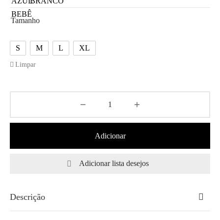
Tamanho
S
M
L
XL
Limpar
Adicionar
Adicionar lista desejos
Descrição