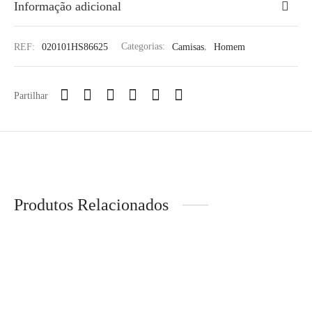
Informação adicional
REF:
020101HS86625
Categorias:
Camisas
,
Homem
Partilhar
Produtos Relacionados
-
10
%
RRD – Camisola
Levi’s® – 511™ Slim Fit
€
209,95