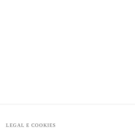
€
69,90
€
139,90
GANT – THE OXFORD
SHIRT – REGULAR FIT
€
119,90
LEGAL E COOKIES