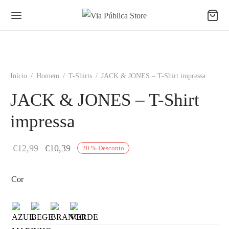
Início
/
Homem
/
T-Shirts
/
JACK & JONES – T-Shirt impressa
JACK & JONES – T-Shirt
impressa
O
O
€
12,99
€
10,39
20
%
Desconto
preço
preço
original
atual é:
Cor
era:
€10,39.
€12,99.