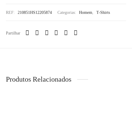
REF:
210851HS12205874
Categorias:
Homem
,
T-Shirts
Partilhar
Produtos Relacionados
BACCUS – Camisa Lisa
NOBRAND® – Sapato
Slim Fit
Clássico