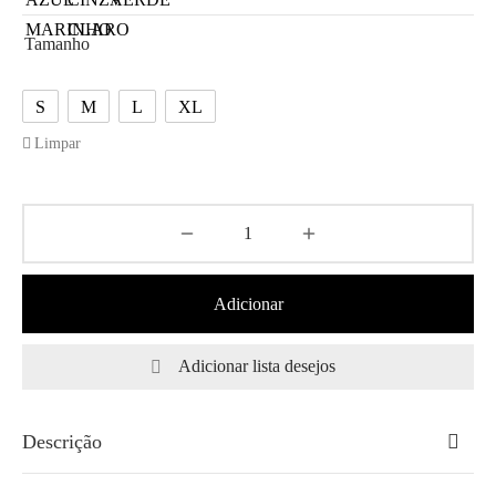
Tamanho
S
M
L
XL
Limpar
Adicionar
Adicionar lista desejos
Descrição