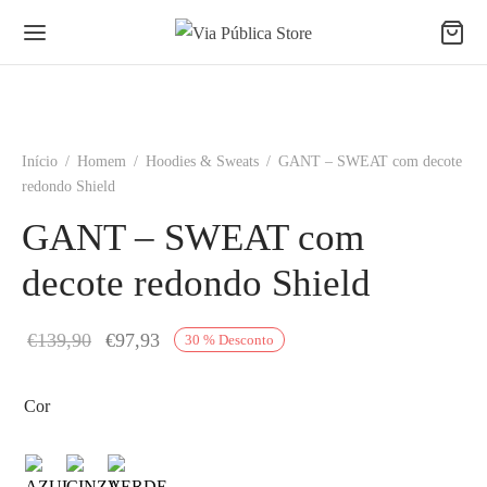
Início
/
Homem
/
Hoodies & Sweats
/
GANT – SWEAT com decote
redondo Shield
GANT – SWEAT com
decote redondo Shield
O preço
O
€
139,90
€
97,93
30
%
Desconto
original
preço
era:
atual é:
Cor
€139,90.
€97,93.