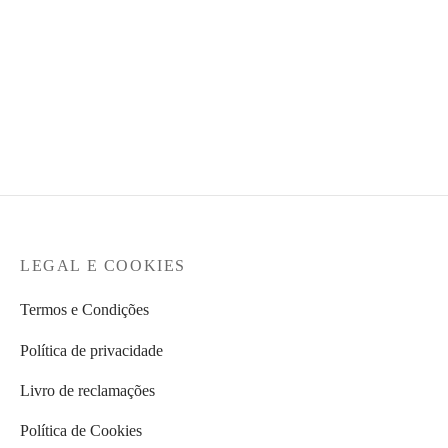
LION OF PORCHES –
TEDDY SMITH –
Pullover manga comprida
Sapatilha
O
O
€
89,99
€
59,99
€
59,90
preço
preço
original
atual é:
era:
€59,99.
€89,99.
LEGAL E COOKIES
Termos e Condições
Política de privacidade
Livro de reclamações
Política de Cookies