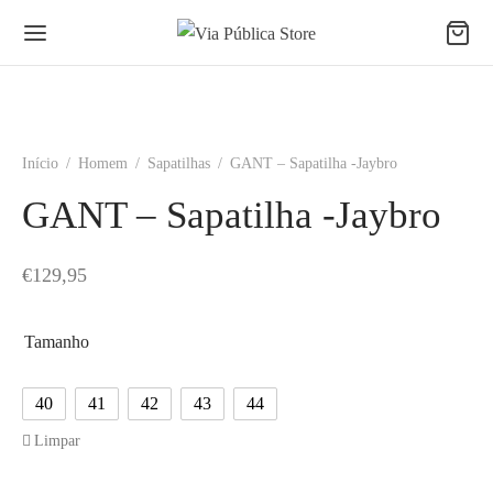
Início
/
Homem
/
Sapatilhas
/
GANT – Sapatilha -Jaybro
GANT – Sapatilha -Jaybro
€
129,95
Tamanho
40
41
42
43
44
Limpar