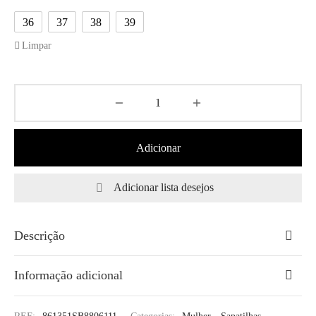
36
37
38
39
Limpar
Adicionar
Adicionar lista desejos
Descrição
Informação adicional
REF:
861351SB8806111
Categorias:
Mulher
,
Sapatilhas