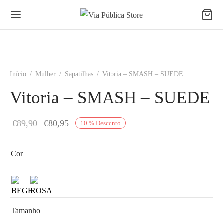
Início
/
Mulher
/
Sapatilhas
/
Vitoria – SMASH – SUEDE
Vitoria – SMASH – SUEDE
O
O
€
89,90
€
80,95
10
%
Desconto
preço
preço
original
atual é:
Cor
era:
€80,95.
€89,90.
Tamanho