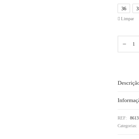
36
3
Limpar
Descriçã
Informaç
REF:
8613
Categorias: