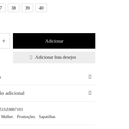
7
38
39
40
€99,90.
Adicionar
Adicionar lista desejos
o
ão adicional
51SZ8807103
Mulher
,
Promoções
,
Sapatilhas