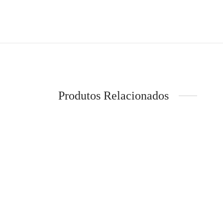
Produtos Relacionados
LION OF PORCHES – T-shirt com
MERRE
flores e detalhe de missangas
Speed 
€
79,99
€
129,9
Ver opções
Ver op