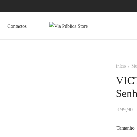
s
Contactos
Início
/
Mu
VICT
Senh
€
99,90
Tamanho