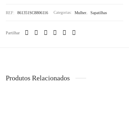
REF:
861351SC8806116
Categorias:
Mulher
,
Sapatilhas
Partilhar
Produtos Relacionados
-
50
%
-
55
%
LEVI´S ® – Fawn Tie
REPLAY – Sapatilha –
Blouse
Lucille Natural