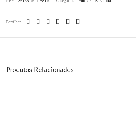
REF:
861351SC1158110
Categorias:
Mulher
,
Sapatilhas
Partilhar
Produtos Relacionados
-
20
%
LEVI´S® – Blusão jeans
LION OF PORCHES –
Price
€
103,92
–
€
129,90
Calças wide leg em
range:
algodão
€103,92
€
119,99
through