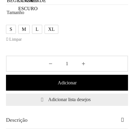
Tamanho
S
M
L
XL
Limpar
Adicionar
Adicionar lista desejos
Descrição