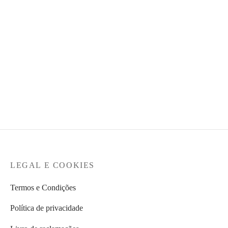
€69,90.
MERRELL – Sapatilha
Agility Peak 6 Homem
MERRELL – Sapatilha
Maipo Explorer Aerosport
€
149,95
Homem
€
99,95
LEGAL E COOKIES
Termos e Condições
Política de privacidade