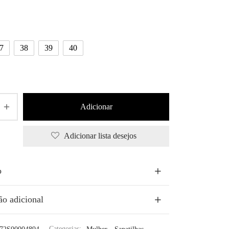
7
38
39
40
Adicionar
Adicionar lista desejos
o
ão adicional
72S00004894
Categorias:
Mulher
,
Sapatilhas