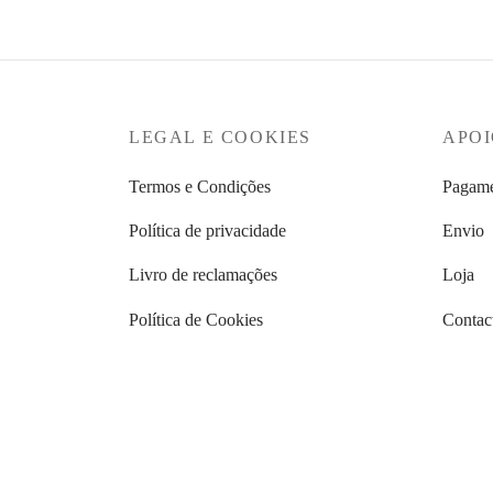
original
atual é:
era:
€79,20.
€99,00.
LEGAL E COOKIES
APOI
Termos e Condições
Pagame
Política de privacidade
Envio
Livro de reclamações
Loja
Política de Cookies
Contac