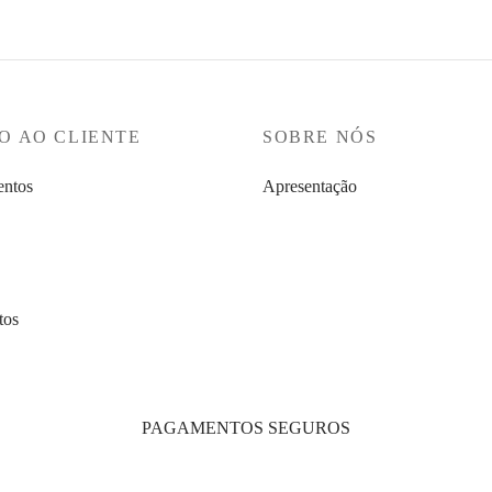
era:
€151,96.
€189,95.
O AO CLIENTE
SOBRE NÓS
ntos
Apresentação
tos
PAGAMENTOS SEGUROS