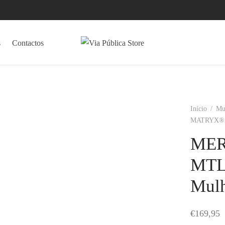
s
Contactos
Início
/
Mu
MATRYX® 
MER
MTL
Mul
€
169,95