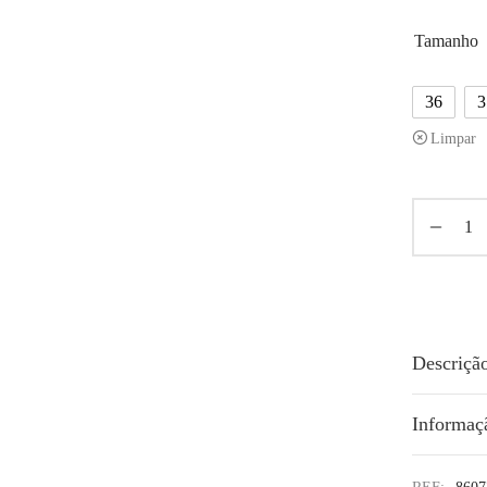
Tamanho
36
3
Limpar
Descriçã
Informaç
REF:
8607