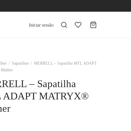
Iniciar sessão
lher
/
Sapatilhas
/
MERRELL – Sapatilha MTL ADAPT
Mulher
RELL – Sapatilha
 ADAPT MATRYX®
her