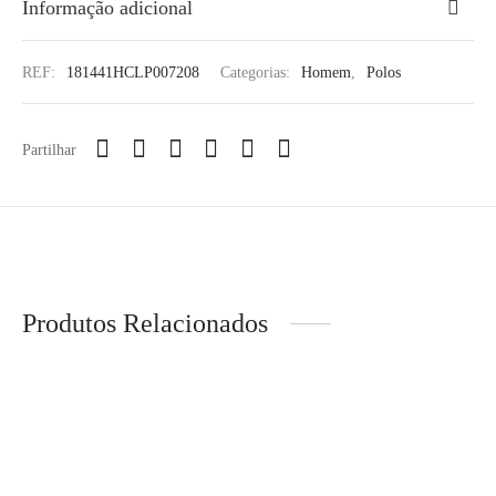
Informação adicional
REF:
181441HCLP007208
Categorias:
Homem
,
Polos
Partilhar
Produtos Relacionados
-
33
%
MERRELL – Sapatilha
LION OF PORCHES –