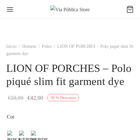
Início
/
Homem
/
Polos
/
LION OF PORCHES – Polo piqué slim fit
garment dye
LION OF PORCHES – Polo
piqué slim fit garment dye
O
O
€
59,99
€
42,00
30
%
Desconto
preço
preço
original
atual é:
Cor
era:
€42,00.
€59,99.