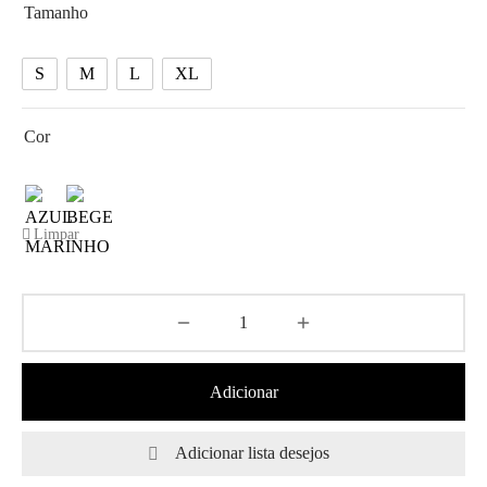
Tamanho
S
M
L
XL
Cor
Limpar
Adicionar
Adicionar lista desejos