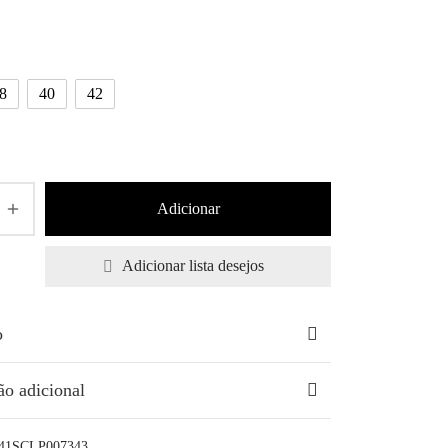
8
40
42
Adicionar
Adicionar lista desejos
o
ão adicional
441SCLP007343