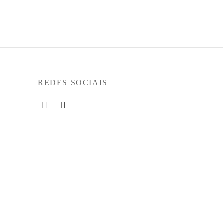
era:
€107,95.
€119,95.
REDES SOCIAIS