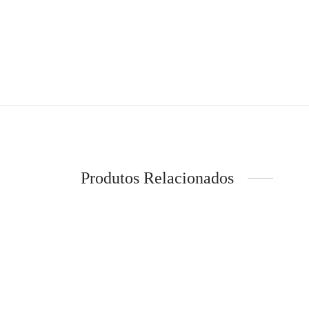
Produtos Relacionados
-
55
MERRELL – Sapatilha -Mosab
REPLAY
Speed 2 Sport Mulher
Natura
€
109,
€
129,95