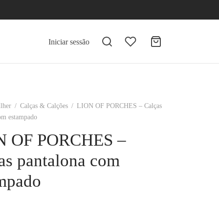
Iniciar sessão
lher
/
Calças & Calções
/
LION OF PORCHES – Calças
com estampado
N OF PORCHES –
as pantalona com
mpado