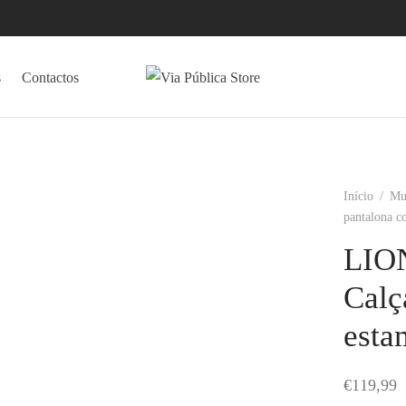
s
Contactos
Início
/
Mu
pantalona 
LIO
Calç
esta
€
119,99