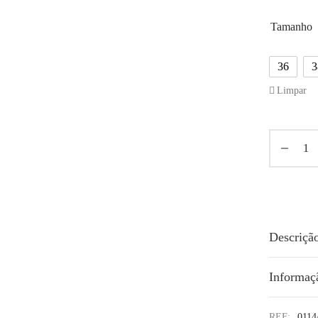
Tamanho
36
3
Limpar
Descriçã
Informaç
REF:
011