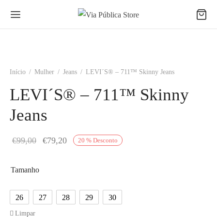
Início
/
Mulher
/
Jeans
/
LEVI´S® – 711™ Skinny Jeans
LEVI´S® – 711™ Skinny
Jeans
O
O
€
99,00
€
79,20
20
%
Desconto
preço
preço
original
atual é:
Tamanho
era:
€79,20.
26
27
28
29
30
€99,00.
Limpar