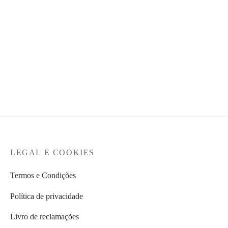
GANT – Sapatilha –
LEVI’S® – Blusão Edie
Camurça
packable
O preço
O
€
129,90
€
64,95
€
129,95
original
preço
era:
atual é:
€129,90.
€64,95.
LEGAL E COOKIES
Termos e Condições
Política de privacidade
Livro de reclamações