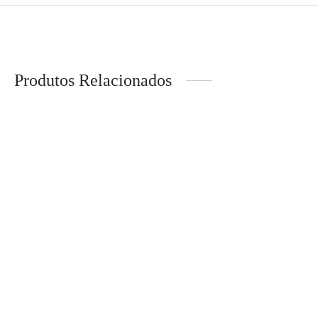
Produtos Relacionados
MERRELL – Sapatilha
Intercept
MERRELL – Sapatilha
Maipo Explorer Aerosport
€
139,95
Homem
€
99,95
-
30
%
-
10
%