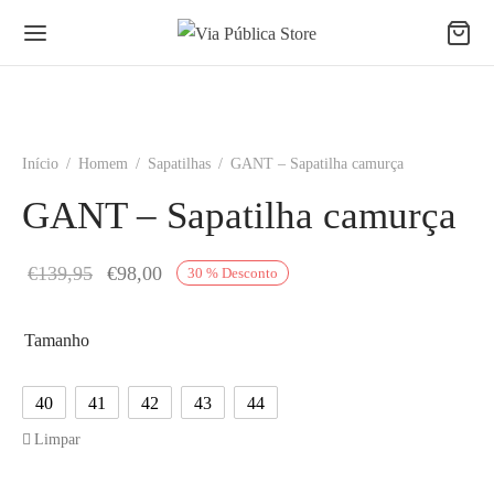
Início
/
Homem
/
Sapatilhas
/
GANT – Sapatilha camurça
GANT – Sapatilha camurça
O preço
O
€
139,95
€
98,00
30
%
Desconto
original
preço
era:
atual é:
Tamanho
€139,95.
€98,00.
40
41
42
43
44
Limpar