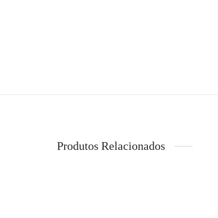
Produtos Relacionados
-
20
%
LEVI´S® – Blusão jeans
LEVI´S
Price
€
103,92
–
€
129,90
€
34,90