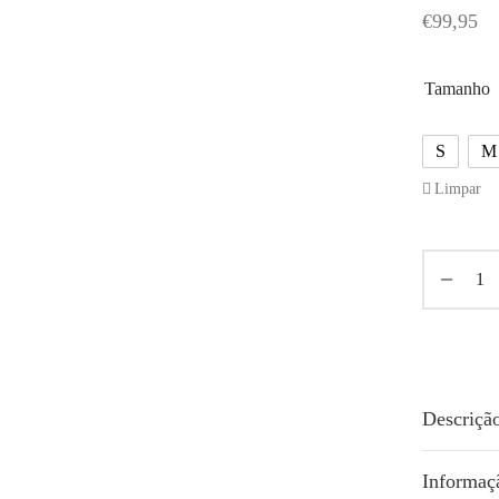
€
99,95
Tamanho
S
M
Limpar
Descriçã
Informaç