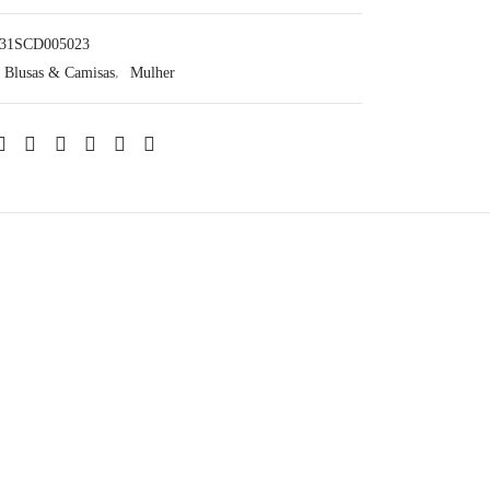
331SCD005023
Blusas & Camisas
,
Mulher
-
60
%
UGG® – Classic Fluff Short