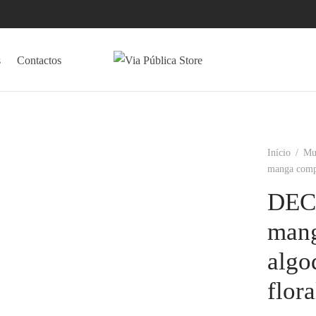
s
Contactos
Início
/
Mu
manga compr
DEC
mang
algo
flora