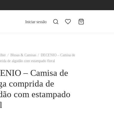
Iniciar sessão
lher
/
Blusas & Camisas
/
DECENIO – Camisa de
ida de algodão com estampado floral
ENIO – Camisa de
a comprida de
dão com estampado
l