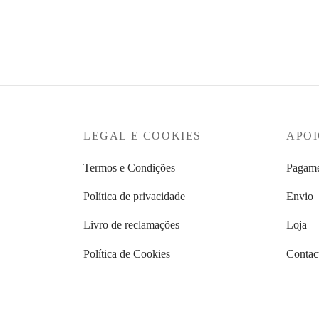
range:
Ver opções
Ver op
€103,92
through
€129,90
LEGAL E COOKIES
APOI
Termos e Condições
Pagame
Política de privacidade
Envio
Livro de reclamações
Loja
Política de Cookies
Contac