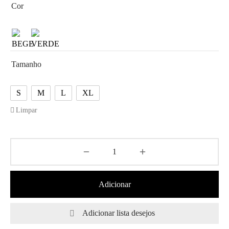
Cor
Tamanho
S
M
L
XL
Limpar
Adicionar
Adicionar lista desejos