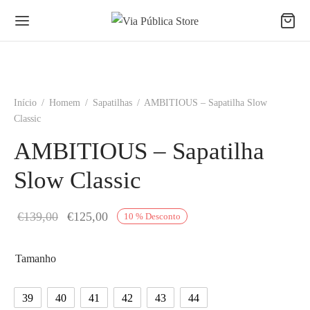
Início
/
Homem
/
Sapatilhas
/
AMBITIOUS – Sapatilha Slow
Classic
AMBITIOUS – Sapatilha
Slow Classic
O preço
O preço
€
139,00
€
125,00
10
%
Desconto
original
atual é:
era:
€125,00.
Tamanho
€139,00.
39
40
41
42
43
44