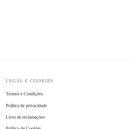
VICTORIA – Sapatilha
NOBRAND® – Sapato
O
O
€
69,90
€
49,95
Clássico
preço
preço
€
139,90
original
atual é:
era:
€49,95.
€69,90.
LEGAL E COOKIES
Termos e Condições
Política de privacidade
Livro de reclamações
Política de Cookies